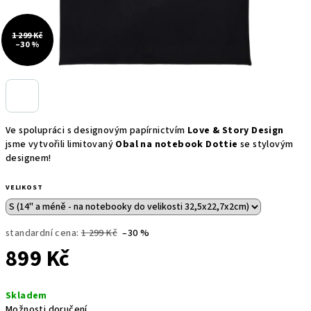
1 299 Kč
–30 %
Ve spolupráci s designovým papírnictvím
Love & Story Design
jsme vytvořili limitovaný
Obal na notebook Dottie
se stylovým
designem!
VELIKOST
standardní cena:
1 299 Kč
–30 %
899 Kč
Měrná
Skladem
cena:
Možnosti doručení