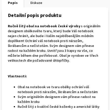
Popis
Diskuze
Detailní popis produktu
Ručně šitý obal na notebook české výroby
s originálním
designem obálkového tvaru, který bude Váš notebook
nejen chránit, ale bude i Vaším nejoblíbenějším módním
doplňkem! O
chrání váš notebook proti nárazům,
škrábancům a nečistotám. Svým designem vám přinese
radost na každém kroku. Uvnitř jsou 3 kapsy na vše, co
můžete během dne potřebovat. Obal je vyroben ve třech
velikostech dle požadované úhlopříčky.
Vlastnosti:
Obal na notebook ve tvaru obálky ochrání váš
notebook proti nárazům, škrábancům a nečistotám
Svým originálním designem vám přinese radost na
každém kroku
Ručně šitý z kvalitní české koženky a americké látky