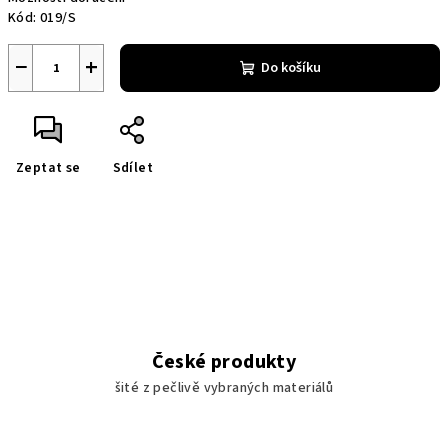
Kód:
019/S
−
+
Do košíku
Zeptat se
Sdílet
České produkty
šité z pečlivě vybraných materiálů