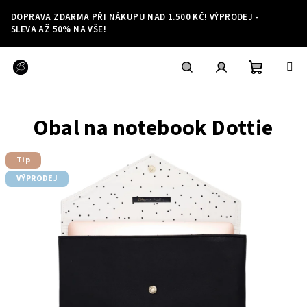
Přejít
DOPRAVA ZDARMA PŘI NÁKUPU NAD 1.500 KČ! VÝPRODEJ -
na
SLEVA AŽ 50% NA VŠE!
obsah
Nákupní
Hledat
Přihlášení
Obal na notebook Dottie
košík
Tip
VÝPRODEJ