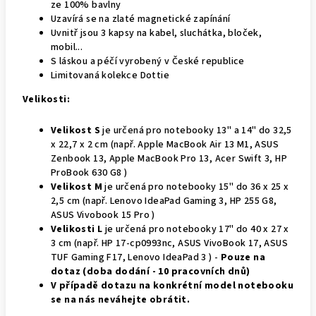
ze 100% bavlny
Uzavírá se na zlaté magnetické zapínání
Uvnitř jsou 3 kapsy na kabel, sluchátka, bloček,
mobil...
S láskou a péčí vyrobený v České republice
Limitovaná kolekce Dottie
Velikosti:
Velikost S
je určená pro notebooky 13" a 14" do 32,5
x 22,7 x 2 cm (např. Apple MacBook Air 13 M1, ASUS
Zenbook 13, Apple MacBook Pro 13, Acer Swift 3, HP
ProBook 630 G8 )
Velikost M
je určená pro notebooky 15" do 36 x 25 x
2,5 cm (např. Lenovo IdeaPad Gaming 3, HP 255 G8,
ASUS Vivobook 15 Pro )
Velikosti L
je určená pro notebooky 17" do 40 x 27 x
3 cm (např. HP 17-cp0993nc, ASUS VivoBook 17, ASUS
TUF Gaming F17, Lenovo IdeaPad 3 ) -
Pouze na
dotaz (doba dodání - 10 pracovních dnů)
V případě dotazu na konkrétní model notebooku
se na nás neváhejte obrátit.