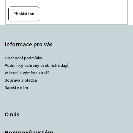
Přihlásit se
Z
á
p
Informace pro vás
a
Obchodní podmínky
t
Podmínky ochrany osobních údajů
í
Vrácení a výměna zboží
Doprava a platba
Napište nám
O nás
Bonusový systém