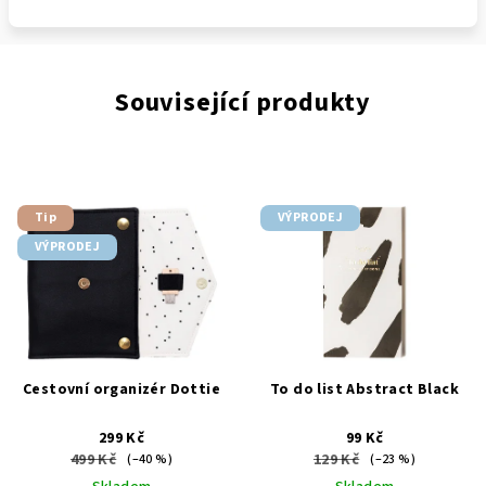
Související produkty
Tip
VÝPRODEJ
VÝPRODEJ
Cestovní organizér Dottie
To do list Abstract Black
299 Kč
99 Kč
499 Kč
129 Kč
(–40 %)
(–23 %)