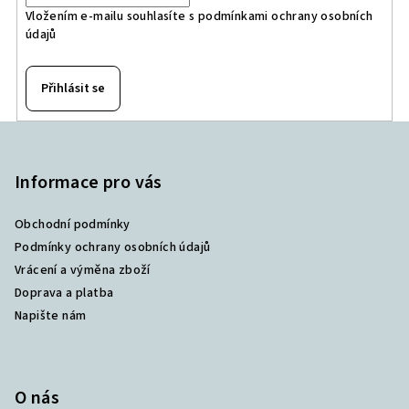
Vložením e-mailu souhlasíte s
podmínkami ochrany osobních
údajů
Přihlásit se
Z
á
p
Informace pro vás
a
Obchodní podmínky
t
Podmínky ochrany osobních údajů
í
Vrácení a výměna zboží
Doprava a platba
Napište nám
O nás