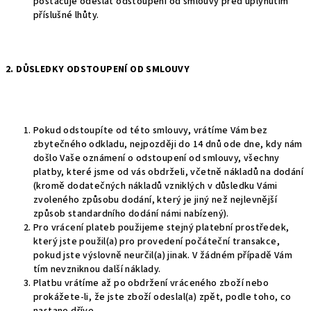
postačuje odeslat odstoupení od smlouvy před uplynutím
příslušné lhůty.
2. DŮSLEDKY ODSTOUPENÍ OD SMLOUVY
Pokud odstoupíte od této smlouvy, vrátíme Vám bez
zbytečného odkladu, nejpozději do 14 dnů ode dne, kdy nám
došlo Vaše oznámení o odstoupení od smlouvy, všechny
platby, které jsme od vás obdrželi, včetně nákladů na dodání
(kromě dodatečných nákladů vzniklých v důsledku Vámi
zvoleného způsobu dodání, který je jiný než nejlevnější
způsob standardního dodání námi nabízený).
Pro vrácení plateb použijeme stejný platební prostředek,
který jste použil(a) pro provedení počáteční transakce,
pokud jste výslovně neurčil(a) jinak. V žádném případě Vám
tím nevzniknou další náklady.
Platbu vrátíme až po obdržení vráceného zboží nebo
prokážete-li, že jste zboží odeslal(a) zpět, podle toho, co