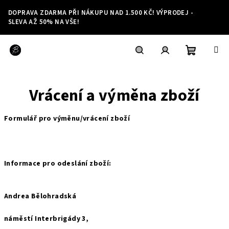
Přejít
DOPRAVA ZDARMA PŘI NÁKUPU NAD 1.500 KČ! VÝPRODEJ -
na
SLEVA AŽ 50% NA VŠE!
obsah
Nákupní
Hledat
Přihlášení
Vrácení a výměna zboží
košík
Formulář pro výměnu/vrácení zboží
Informace pro odeslání zboží:
Andrea Bělohradská
náměstí Interbrigády 3,