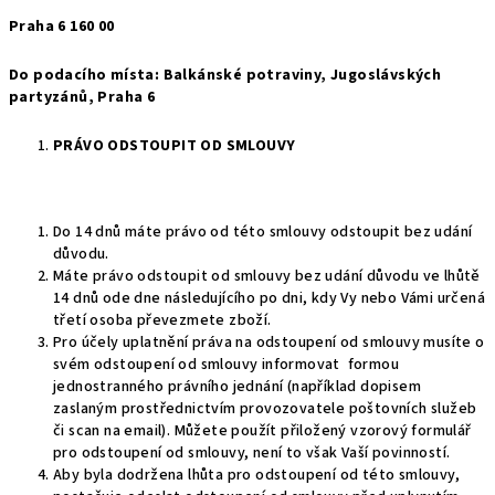
Praha 6 160 00
Do podacího místa:
Balkánské potraviny, Jugoslávských
partyzánů, Praha 6
PRÁVO ODSTOUPIT OD SMLOUVY
Do 14 dnů máte právo od této smlouvy odstoupit bez udání
důvodu.
Máte právo odstoupit od smlouvy bez udání důvodu ve lhůtě
14 dnů ode dne následujícího po dni, kdy Vy nebo Vámi určená
třetí osoba převezmete zboží.
Pro účely uplatnění práva na odstoupení od smlouvy musíte o
svém odstoupení od smlouvy informovat formou
jednostranného právního jednání (například dopisem
zaslaným prostřednictvím provozovatele poštovních služeb
či scan na email). Můžete použít přiložený vzorový formulář
pro odstoupení od smlouvy, není to však Vaší povinností.
Aby byla dodržena lhůta pro odstoupení od této smlouvy,