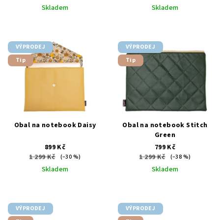
u
Skladem
Skladem
k
t
ů
VÝPRODEJ
VÝPRODEJ
Tip
Tip
Obal na notebook Daisy
Obal na notebook Stitch
Green
899 Kč
799 Kč
1 299 Kč
1 299 Kč
(–30 %)
(–38 %)
Skladem
Skladem
VÝPRODEJ
VÝPRODEJ