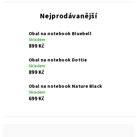
Nejprodávanější
Obal na notebook Bluebell
Skladem
899 Kč
Obal na notebook Dottie
Skladem
899 Kč
Obal na notebook Nature Black
Skladem
699 Kč
Ř