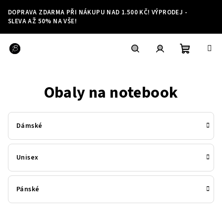
Přejít
DOPRAVA ZDARMA PŘI NÁKUPU NAD 1.500 KČ! VÝPRODEJ -
na
SLEVA AŽ 50% NA VŠE!
obsah
Nákupní
Hledat
Přihlášení
Obaly na notebook
košík
Dámské
Unisex
Pánské