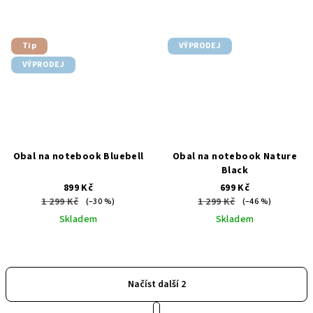
Tip
VÝPRODEJ
VÝPRODEJ
Obal na notebook Bluebell
Obal na notebook Nature
Black
899 Kč
699 Kč
1 299 Kč
1 299 Kč
(–30 %)
(–46 %)
Skladem
Skladem
Načíst další 2
S