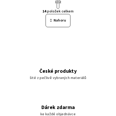
t
1
2
O
r
14
položek celkem
á
v
n
l
Nahoru
k
á
o
d
v
a
á
n
c
í
í
p
r
v
České produkty
k
šité z pečlivě vybraných materiálů
y
v
ý
p
i
Dárek zdarma
s
u
ke každé objednávce