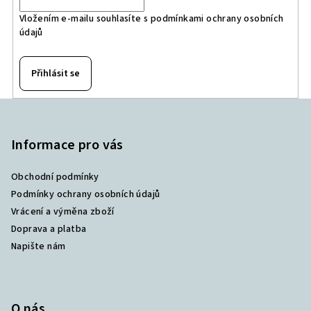
Vložením e-mailu souhlasíte s
podmínkami ochrany osobních
údajů
Přihlásit se
Z
á
p
Informace pro vás
a
Obchodní podmínky
t
Podmínky ochrany osobních údajů
í
Vrácení a výměna zboží
Doprava a platba
Napište nám
O nás