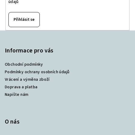
údajů
Přihlásit se
Z
á
p
Informace pro vás
a
Obchodní podmínky
t
Podmínky ochrany osobních údajů
í
Vrácení a výměna zboží
Doprava a platba
Napište nám
O nás