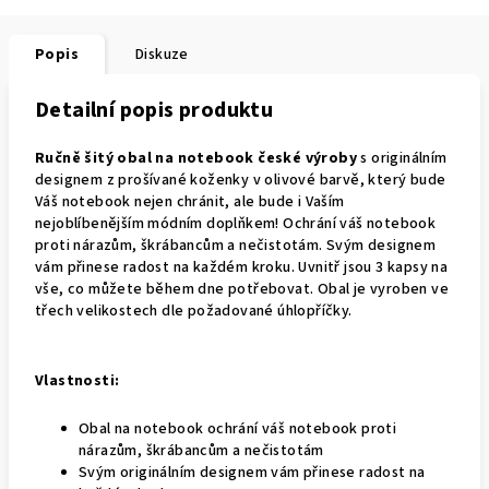
Popis
Diskuze
Detailní popis produktu
Ručně šitý obal na notebook české výroby
s originálním
designem z prošívané koženky v olivové barvě, který bude
Váš notebook nejen chránit, ale bude i Vaším
nejoblíbenějším módním doplňkem! O
chrání váš notebook
proti nárazům, škrábancům a nečistotám. Svým designem
vám přinese radost na každém kroku. Uvnitř jsou 3 kapsy na
vše, co můžete během dne potřebovat. Obal je vyroben ve
třech velikostech dle požadované úhlopříčky.
Vlastnosti:
Obal na notebook ochrání váš notebook proti
nárazům, škrábancům a nečistotám
Svým originálním designem vám přinese radost na