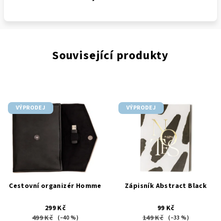
Související produkty
VÝPRODEJ
VÝPRODEJ
Cestovní organizér Homme
Zápisník Abstract Black
299 Kč
99 Kč
499 Kč
149 Kč
(–40 %)
(–33 %)