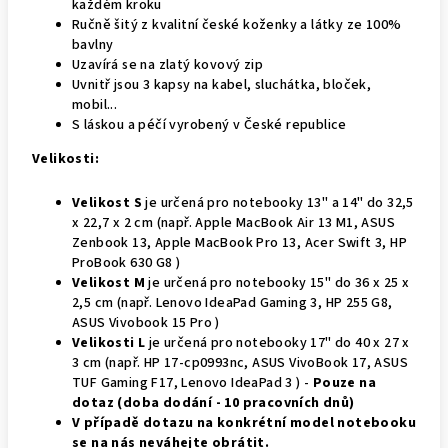
každém kroku
Ručně šitý z kvalitní české koženky a látky ze 100%
bavlny
Uzavírá se na zlatý kovový zip
Uvnitř jsou 3 kapsy na kabel, sluchátka, bloček,
mobil...
S láskou a péčí vyrobený v České republice
Velikosti:
Velikost S
je určená pro notebooky 13" a 14" do 32,5
x 22,7 x 2 cm (např. Apple MacBook Air 13 M1, ASUS
Zenbook 13, Apple MacBook Pro 13, Acer Swift 3, HP
ProBook 630 G8 )
Velikost M
je určená pro notebooky 15" do 36 x 25 x
2,5 cm (např. Lenovo IdeaPad Gaming 3, HP 255 G8,
ASUS Vivobook 15 Pro )
Velikosti L
je určená pro notebooky 17" do 40 x 27 x
3 cm (např. HP 17-cp0993nc, ASUS VivoBook 17, ASUS
TUF Gaming F17, Lenovo IdeaPad 3 ) -
Pouze na
dotaz (doba dodání - 10 pracovních dnů)
V případě dotazu na konkrétní model notebooku
se na nás neváhejte obrátit.