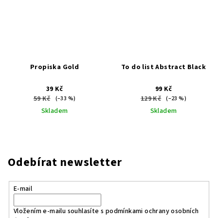
Propiska Gold
To do list Abstract Black
39 Kč
99 Kč
59 Kč
129 Kč
(–33 %)
(–23 %)
Skladem
Skladem
Odebírat newsletter
E-mail
Vložením e-mailu souhlasíte s
podmínkami ochrany osobních