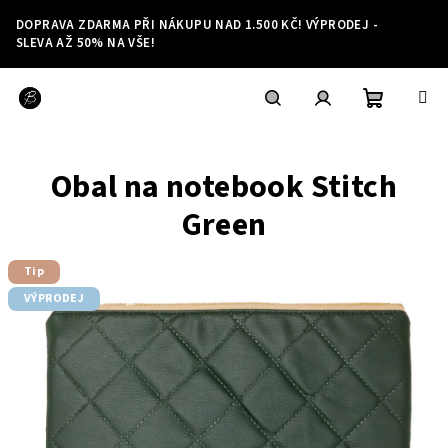
Přejít
DOPRAVA ZDARMA PŘI NÁKUPU NAD 1.500 KČ! VÝPRODEJ -
na
SLEVA AŽ 50% NA VŠE!
obsah
Nákupní
Hledat
Přihlášení
Obal na notebook Stitch
košík
Green
Tip
VÝPRODEJ