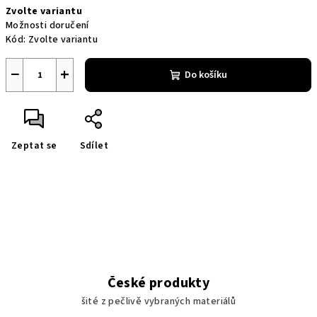
Zvolte variantu
cena:
Možnosti doručení
Kód:
Zvolte variantu
−
+
Do košíku
Zeptat se
Sdílet
České produkty
šité z pečlivě vybraných materiálů